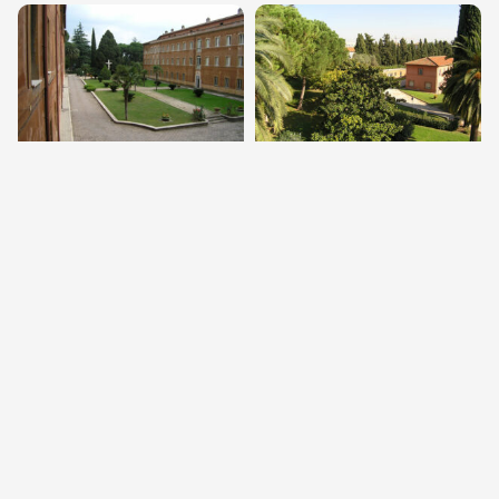
Chi Siamo
La Casa D'esercizi dei Passionisti di Roma
La Casa D’esercizi dei Passionisti di Roma
,
propone corsi d’esercizi per sacerdoti e diaconi, religiosi,
religiose e laici.
Offre ospitalità per corsi riservati, giornate di ritiro,
capitoli congregazionali, convegni.